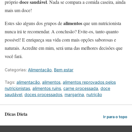
doce saudável
próprio
. Nada se compara a comida caseira, ainda
mais um doce!
alimentos
Estes são alguns dos grupos de
que um nutricionista
nunca irá te recomendar. A conclusão? Evite-os, tanto quanto
possível! E enriqueça sua vida com mais opções saborosas e
naturais. Acredite em mim, será uma das melhores decisões que
você fará.
Categorias:
Alimentação
,
Bem estar
Tags:
alimentação
,
alimentos
,
alimentos reprovados pelos
nutricionistas
,
alimentos ruins
,
carne processada
,
doce
saudável
,
doces processados
,
margarina
,
nutrição
Dicas Dieta
Ir para o topo