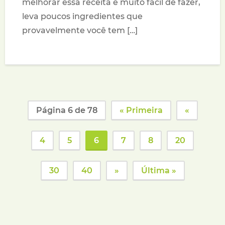
melhorar essa receita é muito fácil de fazer,
leva poucos ingredientes que
provavelmente você tem […]
Página 6 de 78
« Primeira
«
4
5
6
7
8
20
30
40
»
Última »