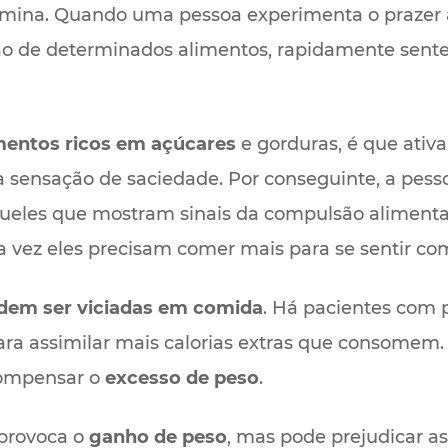
amina. Quando uma pessoa experimenta o prazer
o de determinados alimentos, rapidamente sent
mentos ricos em açúcares
e gorduras, é que ativ
 a sensação de saciedade. Por conseguinte, a pe
queles que mostram sinais da compulsão aliment
a vez eles precisam comer mais para se sentir co
dem ser viciadas em comida
. Há pacientes com 
a assimilar mais calorias extras que consomem
 compensar o
excesso de peso
.
 provoca o
ganho de peso
, mas pode prejudicar as