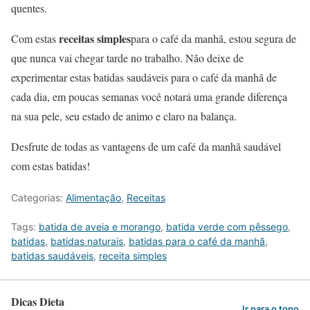
quentes.
receitas simples
Com estas
para o café da manhã, estou segura de
que nunca vai chegar tarde no trabalho. Não deixe de
experimentar estas batidas saudáveis para o café da manhã de
cada dia, em poucas semanas você notará uma grande diferença
na sua pele, seu estado de animo e claro na balança.
Desfrute de todas as vantagens de um café da manhã saudável
com estas batidas!
Categorias:
Alimentação
,
Receitas
Tags:
batida de aveia e morango
,
batida verde com pêssego
,
batidas
,
batidas naturais
,
batidas para o café da manhã
,
batidas saudáveis
,
receita simples
Dicas Dieta
Ir para o topo