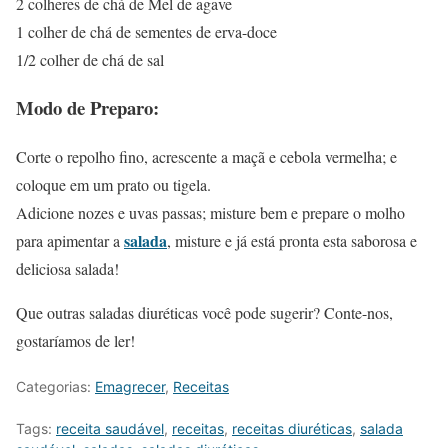
2 colheres de chá de Mel de agave
1 colher de chá de sementes de erva-doce
1/2 colher de chá de sal
Modo de Preparo:
Corte o repolho fino, acrescente a maçã e cebola vermelha; e
coloque em um prato ou tigela.
Adicione nozes e uvas passas; misture bem e prepare o molho
salada
para apimentar a
, misture e já está pronta esta saborosa e
deliciosa salada!
Que outras saladas diuréticas você pode sugerir? Conte-nos,
gostaríamos de ler!
Categorias:
Emagrecer
,
Receitas
Tags:
receita saudável
,
receitas
,
receitas diuréticas
,
salada