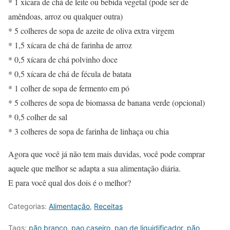
* 1 xícara de chá de leite ou bebida vegetal (pode ser de
amêndoas, arroz ou qualquer outra)
* 5 colheres de sopa de azeite de oliva extra virgem
* 1,5 xícara de chá de farinha de arroz
* 0,5 xícara de chá polvinho doce
* 0,5 xícara de chá de fécula de batata
* 1 colher de sopa de fermento em pó
* 5 colheres de sopa de biomassa de banana verde (opcional)
* 0,5 colher de sal
* 3 colheres de sopa de farinha de linhaça ou chia
Agora que você já não tem mais duvidas, você pode comprar
aquele que melhor se adapta a sua alimentação diária.
E para você qual dos dois é o melhor?
Categorias:
Alimentação
,
Receitas
Tags:
pão branco
,
pao caseiro
,
pao de liquidificador
,
pão