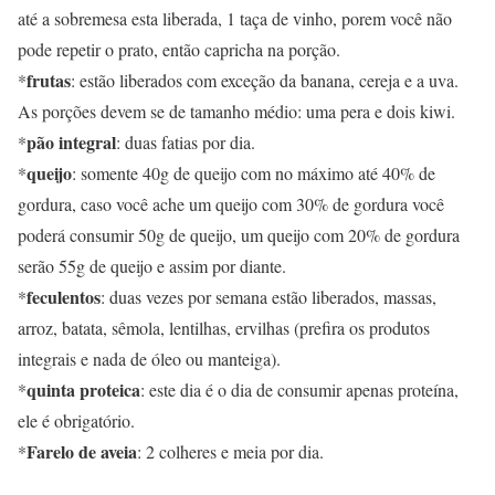
até a sobremesa esta liberada, 1 taça de vinho, porem você não
pode repetir o prato, então capricha na porção.
frutas
*
: estão liberados com exceção da banana, cereja e a uva.
As porções devem se de tamanho médio: uma pera e dois kiwi.
pão integral
*
: duas fatias por dia.
queijo
*
: somente 40g de queijo com no máximo até 40% de
gordura, caso você ache um queijo com 30% de gordura você
poderá consumir 50g de queijo, um queijo com 20% de gordura
serão 55g de queijo e assim por diante.
feculentos
*
: duas vezes por semana estão liberados, massas,
arroz, batata, sêmola, lentilhas, ervilhas (prefira os produtos
integrais e nada de óleo ou manteiga).
quinta proteica
*
: este dia é o dia de consumir apenas proteína,
ele é obrigatório.
Farelo de aveia
*
: 2 colheres e meia por dia.