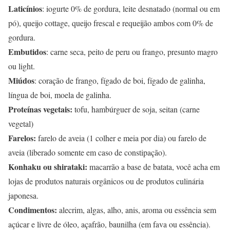
Laticínios
: iogurte 0% de gordura, leite desnatado (normal ou em
pó), queijo cottage, queijo frescal e requeijão ambos com 0% de
gordura.
Embutidos
: carne seca, peito de peru ou frango, presunto magro
ou light.
Miúdos
: coração de frango, fígado de boi, fígado de galinha,
língua de boi, moela de galinha.
Proteínas vegetais:
tofu, hambúrguer de soja, seitan (carne
vegetal)
Farelos:
farelo de aveia (1 colher e meia por dia) ou farelo de
aveia (liberado somente em caso de constipação).
Konhaku ou shirataki:
macarrão a base de batata, você acha em
lojas de produtos naturais orgânicos ou de produtos culinária
japonesa.
Condimentos:
alecrim, algas, alho, anis, aroma ou essência sem
açúcar e livre de óleo, açafrão, baunilha (em fava ou essência).