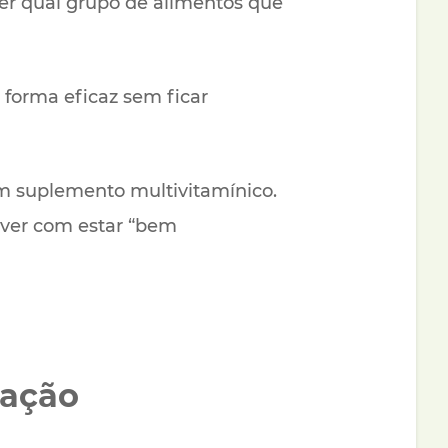
er qual grupo de alimentos que
e forma eficaz sem ficar
m suplemento multivitamínico.
 ver com estar “bem
tação