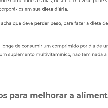
você come todos os dias, desta forma você pode v
ncorporá-los em sua
dieta diária
.
cê acha que deve
perder peso
, para fazer a dieta d
o longe de consumir um comprimido por dia de u
 um suplemento multivitamínico, não tem nada a
os para melhorar a alimen