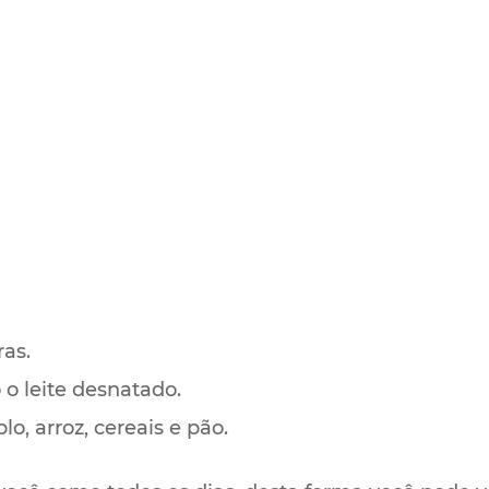
ras.
 o leite desnatado.
o, arroz, cereais e pão.