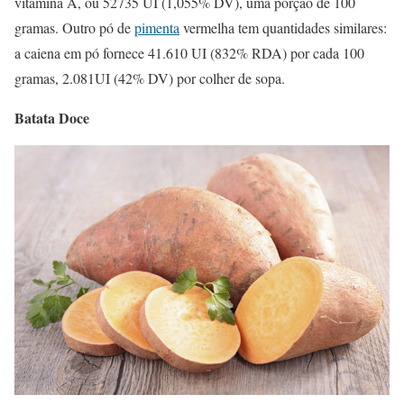
vitamina A, ou 52735 UI (1,055% DV), uma porção de 100
gramas. Outro pó de
pimenta
vermelha tem quantidades similares:
a caiena em pó fornece 41.610 UI (832% RDA) por cada 100
gramas, 2.081UI (42% DV) por colher de sopa.
Batata Doce