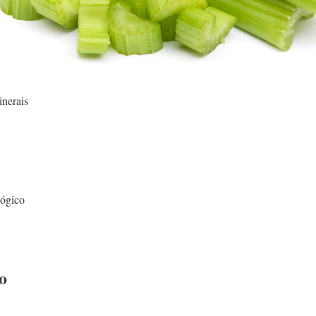
inerais
lógico
o