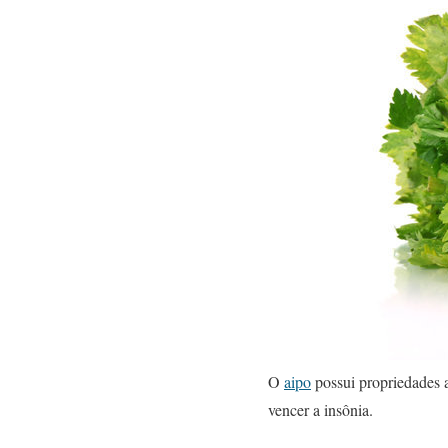
O
aipo
possui propriedades an
vencer a insônia.