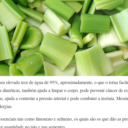
seu elevado teor de água de 95%, aproximadamente, o que o torna facil
es diuréticas, também ajuda a limpar o corpo, pode prevenir câncer de
as, ajuda a controlar a pressão arterial e pode combater a insônia. Me
lergias.
essenciais tais como limoneno e selineno, os quais são os que dão as pro
r quantidade no talo e nas sementes.