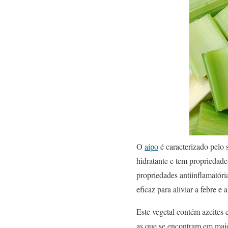
O
aipo
é caracterizado pelo 
hidratante e tem propriedad
propriedades antiinflamatóri
eficaz para aliviar a febre e a
Este vegetal contém azeites 
as que se encontram em maio