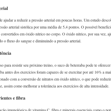
erial
e ajudar a reduzir a pressão arterial em poucas horas. Um estudo desc
essão arterial sistólica por uma média de 5,4 pontos. O possível benefíc
 convertidos em óxido nítrico no corpo. O óxido nítrico, por sua vez, aju
o o fluxo do sangue e diminuindo a pressão arterial.
tência
o para resistir seu próximo treino, o suco de beterraba pode te oferecer
a antes dos exercícios foram capazes de se exercitar por até 16% a mai
onado com a conversão de nitratos em óxido nítrico, o que pode reduzir
de, assim como melhorar a tolerância aos exercícios de alta intensidade.
ientes e fibra
lação imunológica de vitamina C, fibra e minerais essenciais como o potá