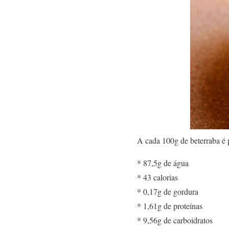
A cada 100g de beterraba é p
* 87,5g de água
* 43 calorias
* 0,17g de gordura
* 1,61g de proteínas
* 9,56g de carboidratos