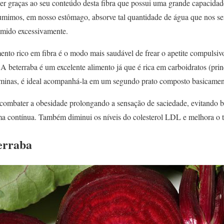
er graças ao seu conteúdo desta fibra que possui uma grande capacidade
umimos, em nosso estômago, absorve tal quantidade de água que nos sen
omido excessivamente.
mento rico em fibra é o modo mais saudável de frear o apetite compulsi
 A beterraba é um excelente alimento já que é rica em carboidratos (prin
itaminas, é ideal acompanhá-la em um segundo prato composto basicament
 combater a obesidade prolongando a sensação de saciedade, evitando be
a contínua. Também diminui os níveis do colesterol LDL e melhora o trâ
terraba