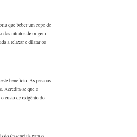
obriu que beber um copo de
io dos nitratos de origem
da a relaxar e dilatar os
 este benefício. As pessoas
s. Acredita-se que o
 o custo de oxigênio do
ssio (essenciais para o